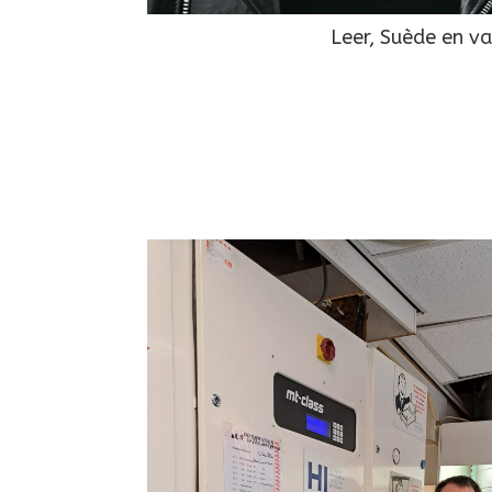
Leer, Suède en v
Videospe
ound