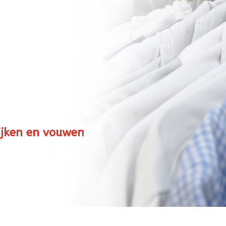
RVICE
rijken en vouwen