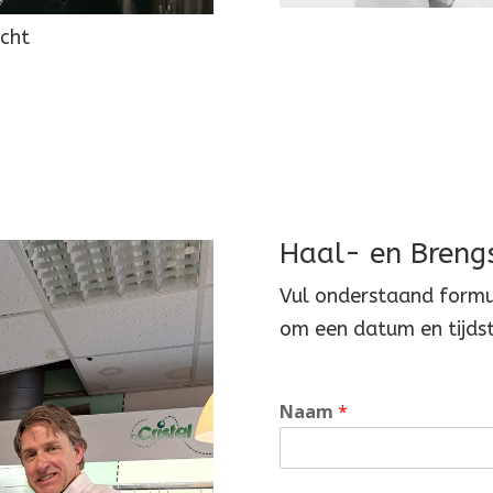
acht
ler
Haal- en Brengs
Vul onderstaand formul
om een datum en tijdst
Naam
*