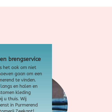
-en brengservice
is het ook om niet
 hoeven gaan om een
merend te vinden.
 langs en halen en
stomen kleding
 u thuis. Wij
ienst in Purmerend
tomerij Zeekant!