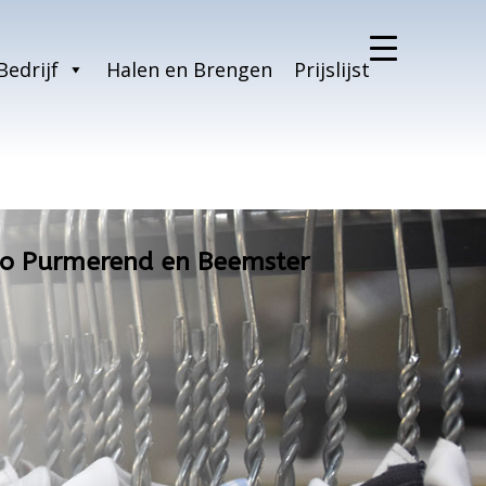
Bedrijf
Halen en Brengen
Prijslijst
gio Purmerend en Beemster