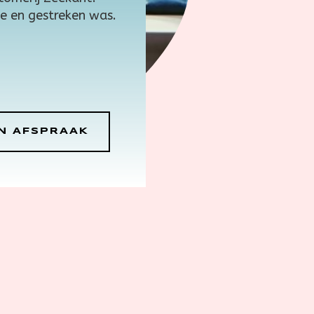
e en gestreken was.
S
N AFSPRAAK