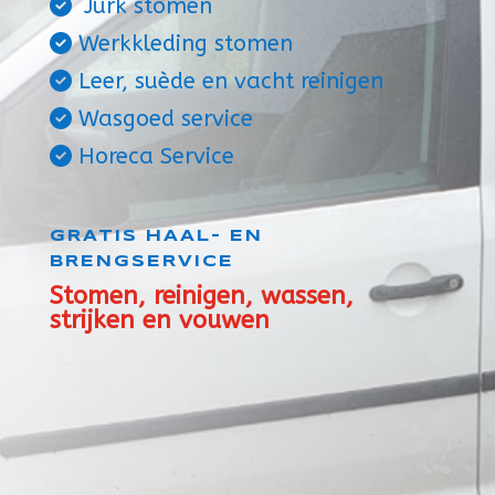
Jurk stomen
Werkkleding stomen
Leer, suède en vacht reinigen
Wasgoed service
Horeca Service
GRATIS HAAL- EN
BRENGSERVICE
Stomen, reinigen, wassen,
strijken en vouwen