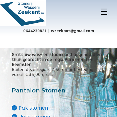
0644230821 | wzeekant@gmail.com
Gratis uw was- en stoomgoed opgehaald en
thuis gebracht in de regio Purmerend en
Beemster
Buiten deze regio € 2,50 en bij besteding
vanaf € 35,00 gratis
Pantalon Stomen
Pak stomen
Jurk stomen